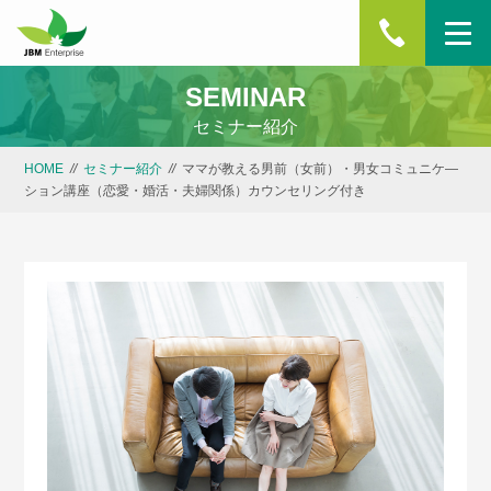
SEMINAR
HOME
セミナー紹介
講師紹介
HOME
//
セミナー紹介
//
ママが教える男前（女前）・男女コミュニケ―
ション講座（恋愛・婚活・夫婦関係）カウンセリング付き
お知らせ
サービス
お客様の声
ブログ
Japanese Bar 椛